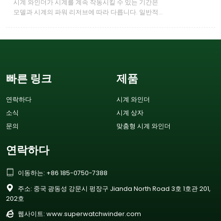
시계 와인더가 시계를 계속 작동시킬 수 있는 기간은
모델과 시계의 파워 리저브에 따라 다릅니다. 일반적으
로 대부분의 와인더는 며칠에서 몇 주 동안 시계 작동
을 유지할 수 있습니다.
빠른 링크
제품
연락하다
시계 와인더
소식
시계 상자
문의
맞춤형 시계 와인더
연락하다

이동하는: +86 185-0750-7388

주소: 중국 광동성 강문시 펑장구 Jianda North Road 3호 1호관 201,
202호

웹사이트:
www.superwatchwinder.com