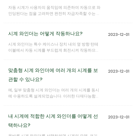
자동 시계가 사용자의 움직임에 의존하여 자동으로 와
인딩된다는 점을 고려하면 완전히 자급자족할 수는 없
습니다. 시계의 크라운을 수동으로 돌리는 대신 사용자
의 움직임에 의존하더라도 여전히 메인 스프링을 감아
야 합니다. 일상 활동의 자연스러운 움직임은 자동 시
시계 와인더는 어떻게 작동하나요?
2023-12-01
계의 로터에서 충분한 회전을 생성하여 약 35~45시간
동안 작동을 유지할 수 있습니다.
시계 와인더는 특수 케이스나 장치 내의 옆 방향 턴테
이블에서 자동 시계를 부드럽게 회전시켜 작동하므로
수동으로 와인딩할 필요가 없습니다. 와인더가 회전하
면 시계 내부의 로터가 회전하면서 태엽이 점차적으로
감깁니다.
맞춤형 시계 와인더에 여러 개의 시계를 보
2023-12-01
관할 수 있나요?
예, 일부 맞춤형 시계 와인더는 여러 개의 시계를 동시
에 수용하도록 설계되었습니다. 이러한 다재다능함은
다양한 시계 컬렉션을 보유한 수집가에게 적합하며, 여
러 시계를 감고 바로 착용할 수 있는 맞춤형 솔루션을
제공합니다.
내 시계에 적합한 시계 와인더를 어떻게 선
2023-12-01
택하나요?
올바른 시계 와인더를 선택하려면 시계의 모델, 크기