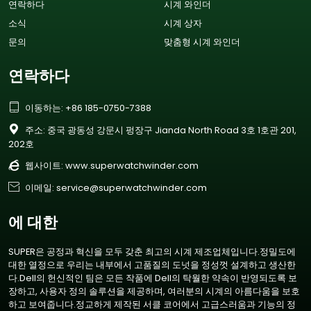
연락하다
시계 와인더
소식
시계 상자
문의
맞춤형 시계 와인더
연락하다

이동하는: +86 185-0750-7388

주소: 중국 광동성 강문시 펑장구 Jianda North Road 3호 1호관 201,
202호

웹사이트:
www.superwatchwinder.com

이메일: service@superwatchwinder.com
에 대한
SUPER은 공정과 혁신을 모두 갖춘 최고의 시계 제조업체입니다.정밀도에
대한 열정으로 우리는 내부에서 고품질의 도넛을 정성껏 설계하고 생산한
다.Dell의 헌신적인 팀은 모든 작품에 Dell의 탁월한 약속이 반영되도록 보
장하고, 사용자 정의 솔루션을 제공하며, 여러분의 시계의 아름다움을 보호
하고 보여줍니다.정교하게 제작된 서클 코어에서 고급스러움과 기능의 정