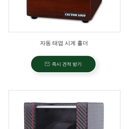
자동 태엽 시계 홀더
즉시 견적 받기
