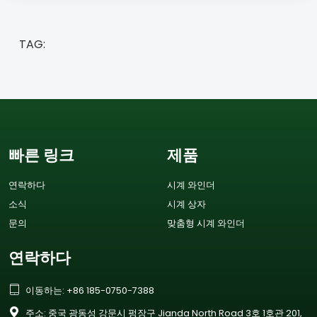
TAG:
빠른 링크
제품
연락하다
시계 와인더
소식
시계 상자
문의
맞춤형 시계 와인더
연락하다

이동하는: +86 185-0750-7388

주소: 중국 광동성 강문시 펑장구 Jianda North Road 3호 1호관 201,